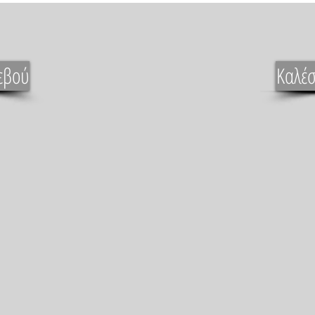
εβού
Καλέσ