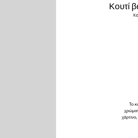
Κουτί β
Kο
Το κ
χρώματα
χάρτινο,