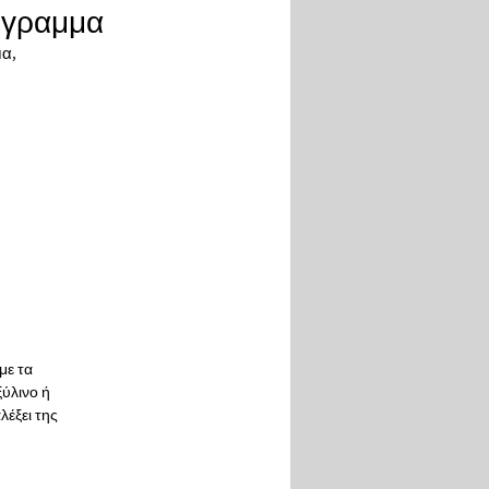
νόγραμμα
μα,
με τα
ξύλινο ή
λέξει της