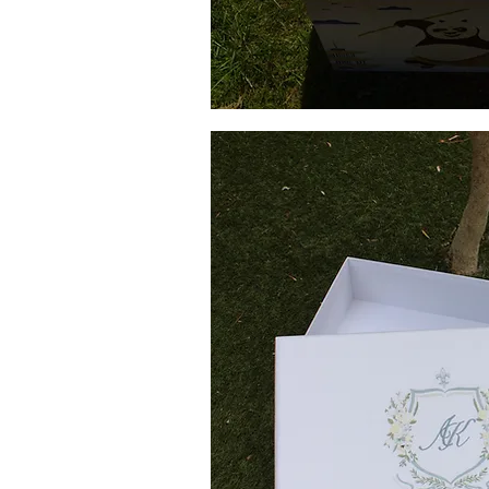
Κουτί
Βάπτισης