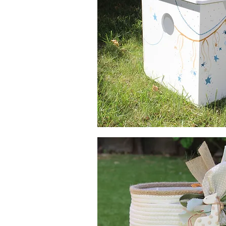
Κουτί
Βάπτισης