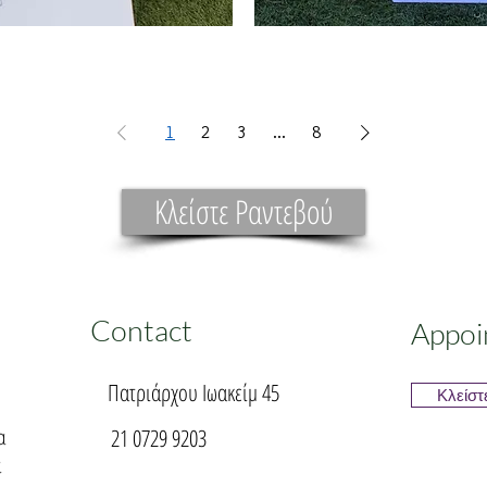
Κουτί
Βάπτισης
1
2
3
...
8
Κλείστε Ραντεβού
Contact
Appoi
Πατριάρχου Ιωακείμ 45
Κλείστ
α
21 0729 9203
α