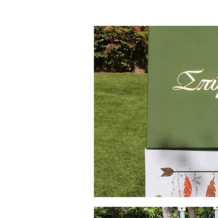
Κουτί
Βάπτισης