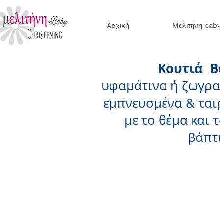
Αρχική
Μελιτήνη bab
Κουτιά Β
υφαμάτινα
ή ζωγρα
εμπνευσμένα & ται
με το θέμα και 
βάπτ