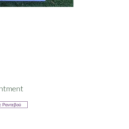
ntment
ε Ραντεβού