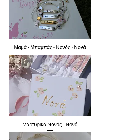
Μαμά - Μπαμπάς - Νονός - Νονά
Μαρτυρικά Νονός - Νονά