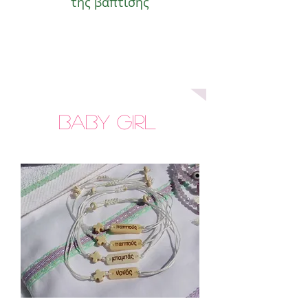
της βάπτισης
Baby GIRL