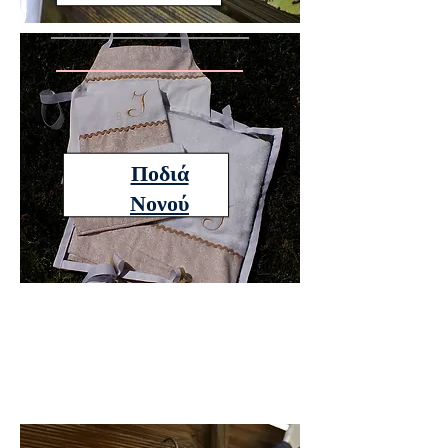
BABY BOY
Ποδιά
Νονού