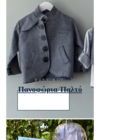
BABY BOY
Πανοφώρια/Παλτό