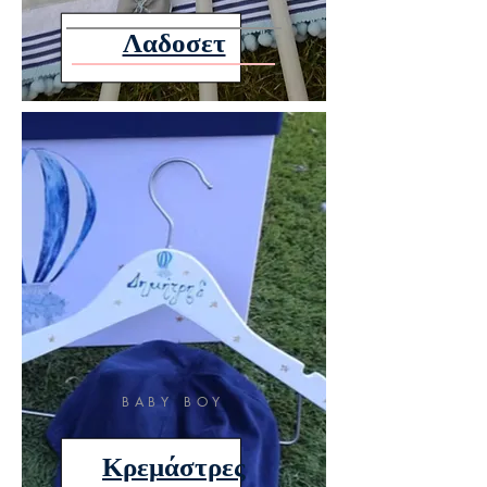
Λαδοσετ
BABY BOY
Κρεμάστρες