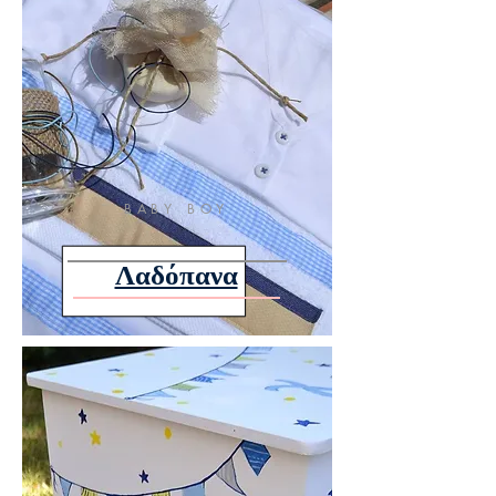
BABY BOY
Λαδόπανα