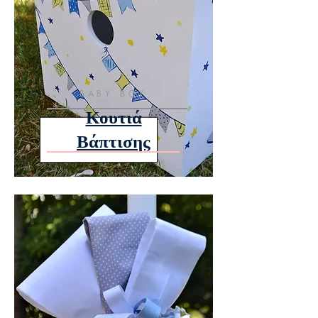
BABY BOY
Κουτιά
Βάπτισης