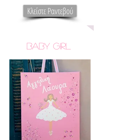
Κλείστε Ραντεβού
Baby GIRL