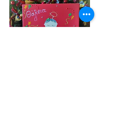
Χριστουγεννιάτικος Καμβάς
1
/
1