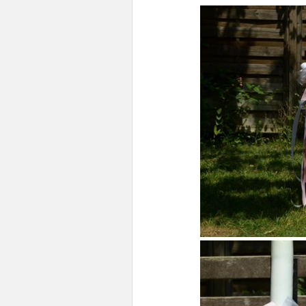
Boho /Αποξηραμένα
Ελεφα