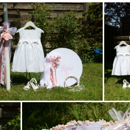
ντάκι
Ζωάκια δάσους
Ζωάκια ζούγκλας - σαφάρι