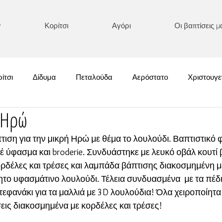
y
Κορίτσι
Αγόρι
Οι βαπτίσεις μ
ίτσι
Δίδυμα
Πεταλούδα
Αερόστατο
Χριστουγε
 Ηρώ
Χειμωνιάτικες
Κολοκύθα
Boho/ Μακράμε
Κεντημένα
ση για την μικρή Ηρώ με θέμα το λουλούδι. Βαπτιστικό 
έ ύφασμα και broderie. Συνδυάστηκε με λευκό οβάλ κουτί 
Αυτοκίνητο/ Αεροπλάνο
Ονειροπαγίδα
Διάφορα
Αστ
ρδέλες και τρέσες και λαμπάδα βάπτισης διακοσμημένη μ
ητο υφασμάτινο λουλούδι. Τέλεια συνδυασμένα  με τα πέδι
στεφανάκι για τα μαλλιά με 3D λουλούδια! Όλα χειροποίητα
κρός Πρίγκιπας
Καλοκαιρινές
Πριγκιπικές Επιλογές
ις διακοσμημένα με κορδέλες και τρέσες!