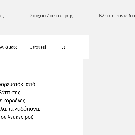
ας
Στοιχεία Διακόσμησης
Κλείστε Ραντεβού
ννιάτικες
Carousel
Ουράνιο Τόξο
φορεματάκι από 
βάπτισης 
έρι/ Ήλιος/ Φεγγάρι
ε κορδέλες 
λα, τα λαδόπανα, 
 σε λευκές ροζ 
Καρδιά