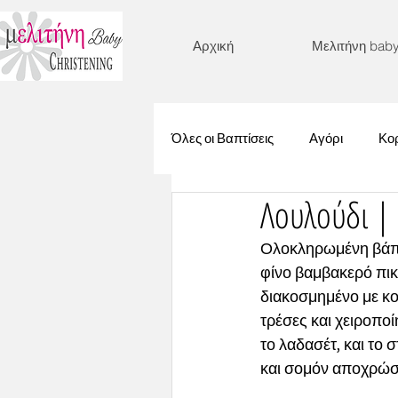
Αρχική
Μελιτήνη bab
Όλες οι Βαπτίσεις
Αγόρι
Κορ
Λουλούδι |
Γοργόνα
Λουλούδια
Ολοκληρωμένη βάπτι
φίνο βαμβακερό πικ
Βυθός
Μονόγραμμα
διακοσμημένο με κο
τρέσες και χειροποί
το λαδασέτ, και το 
Στεφανάκι
Ζωάκια
Μι
και σομόν αποχρώσε