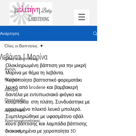
Ανάρτηση
Όλες οι Βαπτίσεις
Λεβάντα | Μαρίνα
Όλες οι Βαπτίσεις
Ολοκληρωμένη βάπτιση για την μικρή 
Αγόρι
Μαρίνα με θέμα τη λεβάντα. 
Κορίτσι
Χειροποίητο βαπτιστικό φορεματάκι 
λευκό από broderie και βαμβακερή 
Δίδυμα
δαντέλα με εντυπωσιακό φιόγκο και 
Πεταλούδα
κουμπάκια  στη πλάτη. Συνδυάστηκε με 
χαριτωμένο πλεκτό λευκό μπολερό. 
Αερόστατο
Συμπληρώθηκε με υφασμάτινο οβάλ 
Χριστουγεννιάτικες
κουτί βάπτισης και λαμπάδα βάπτισης 
Carousel
διακοσμημένα με χειροποίητα 3D 