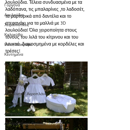
λουλούδια. Τέλεια συνδυασμένα με τα 
Γοργόνα
λαδόπανα, τις μπαλαρίνες ,το λαδοσέτ, 
Λουλούδια
τα μαρτυρικά από δαντέλα και το 
στεφανάκι για τα μαλλιά με 3D 
Χειμωνιάτικες
λουλούδια! Όλα χειροποίητα στους 
Κολοκύθα
τόνους του λιλά του κίτρινου και του 
λευκού  διακοσμημένα με κορδέλες και 
Boho/ Μακράμε
τρέσες!
Κεντημένα
Ουράνιο Τόξο
Βυθός
Μονόγραμμα
Αυτοκίνητο/ Αεροπλάνο
Ονειροπαγίδα
Διάφορα
Αστέρι/ Ήλιος/ Φεγγάρι