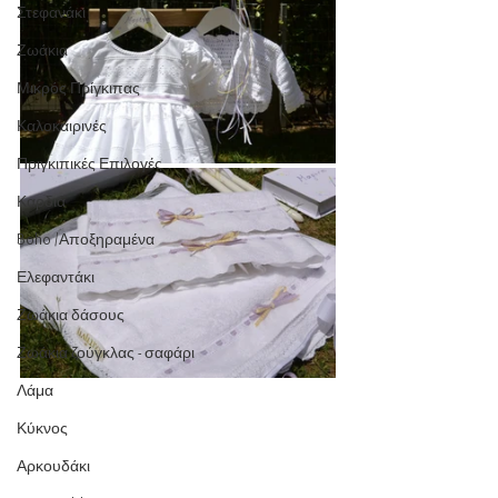
Στεφανάκι
Ζωάκια
Μικρός Πρίγκιπας
Καλοκαιρινές
Πριγκιπικές Επιλογές
Καρδιά
Boho /Αποξηραμένα
Ελεφαντάκι
Ζωάκια δάσους
Ζωάκια ζούγκλας - σαφάρι
Λάμα
Κύκνος
Αρκουδάκι