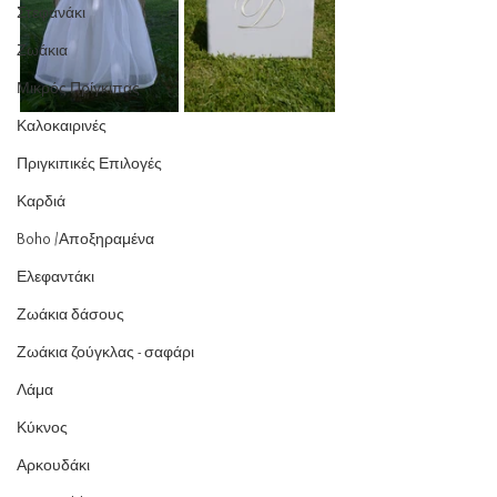
Στεφανάκι
Ζωάκια
Μικρός Πρίγκιπας
Καλοκαιρινές
Πριγκιπικές Επιλογές
Καρδιά
Boho /Αποξηραμένα
Ελεφαντάκι
Ζωάκια δάσους
Ζωάκια ζούγκλας - σαφάρι
Λάμα
Κύκνος
Αρκουδάκι