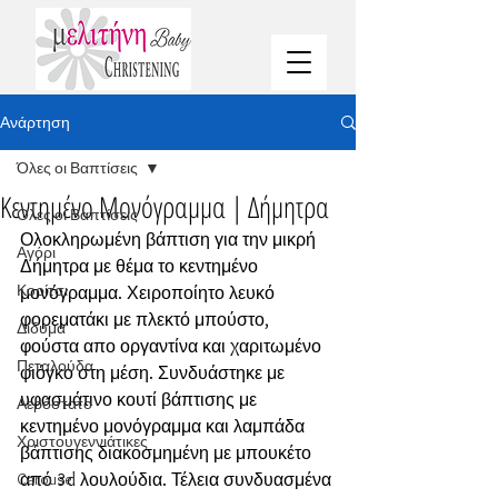
Ανάρτηση
Όλες οι Βαπτίσεις
Κεντημένο Μονόγραμμα | Δήμητρα
Όλες οι Βαπτίσεις
Ολοκληρωμένη βάπτιση για την μικρή 
Αγόρι
Δήμητρα με θέμα το κεντημένο 
Κορίτσι
μονόγραμμα. Χειροποίητο λευκό 
φορεματάκι με πλεκτό μπούστο, 
Δίδυμα
φούστα απο οργαντίνα και χαριτωμένο 
Πεταλούδα
φιόγκο στη μέση. Συνδυάστηκε με 
υφασμάτινο κουτί βάπτισης με 
Αερόστατο
κεντημένο μονόγραμμα και λαμπάδα 
Χριστουγεννιάτικες
βάπτισης διακοσμημένη με μπουκέτο 
Carousel
από 3d λουλούδια. Τέλεια συνδυασμένα 