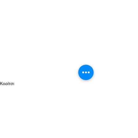
Κορίτσι
Χριστουγεννιάτικες
Αλίκη στην χώρα των θαυμάτων