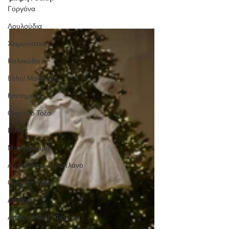
Γοργόνα
Λουλούδια
Χειμωνιάτικες
Κολοκύθα
Boho/ Μακράμε
Κεντημένα
Ουράνιο Τόξο
Βυθός
Μονόγραμμα
Αυτοκίνητο/ Αεροπλάνο
Ονειροπαγίδα
Διάφορα
Αστέρι/ Ήλιος/ Φεγγάρι