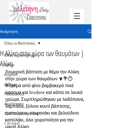
Ανάρτηση
Όλες οι Βαπτίσεις
Η Αλίκη στην χώρα των θαυμάτων |
Όλες οι Βαπτίσεις
Αλίκη
Αγόρι
Χειμερινή βάπτιση με θέμα την Αλίκη 
Κορίτσι
στην χώρα των θαυμάτων 🍄💐⏱️ 
Δίδυμα
Φόρεμα από φίνο βαμβακερό πικέ 
ύφασμα και broderie και κάπα σε λευκό 
Πεταλούδα
χρώμα. Συμπληρώθηκαν με λαδόπανα, 
Αερόστατο
λαμπάδα, ξύλινο κουτί βάπτισης, 
παπούτσια, στεφανάκι και βελούδινο 
Χριστουγεννιάτικες
καπελάκι, όλα χειροποίητα για την 
Carousel
μικρή Αλίκη.