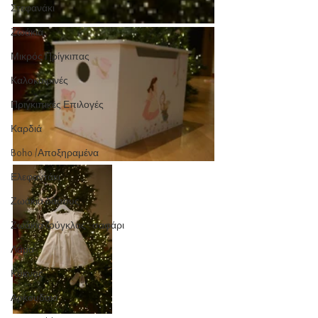
Στεφανάκι
Ζωάκια
Μικρός Πρίγκιπας
Καλοκαιρινές
Πριγκιπικές Επιλογές
Καρδιά
Boho /Αποξηραμένα
Ελεφαντάκι
Ζωάκια δάσους
Ζωάκια ζούγκλας - σαφάρι
Λάμα
Κύκνος
Αρκουδάκι