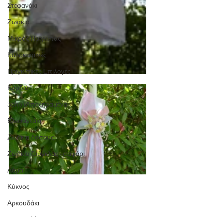
Στεφανάκι
Ζωάκια
Μικρός Πρίγκιπας
Καλοκαιρινές
Πριγκιπικές Επιλογές
Καρδιά
Boho /Αποξηραμένα
Ελεφαντάκι
Ζωάκια δάσους
Ζωάκια ζούγκλας - σαφάρι
Λάμα
Κύκνος
Αρκουδάκι