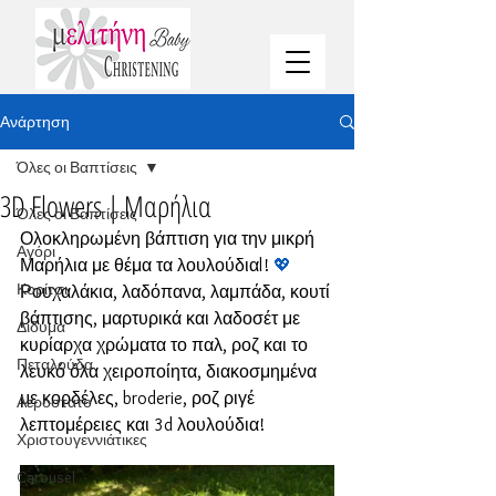
Ανάρτηση
Όλες οι Βαπτίσεις
3D Flowers | Μαρήλια
Όλες οι Βαπτίσεις
Ολοκληρωμένη βάπτιση για την μικρή 
Αγόρι
Μαρήλια με θέμα τα λουλούδιαl! 
💖
Κορίτσι
Ρουχαλάκια, λαδόπανα, λαμπάδα, κουτί 
βάπτισης, μαρτυρικά και λαδοσέτ με 
Δίδυμα
κυρίαρχα χρώματα το παλ, ροζ και το 
Πεταλούδα
λευκό όλα χειροποίητα, διακοσμημένα 
με κορδέλες, broderie, ροζ ριγέ 
Αερόστατο
λεπτομέρειες και 3d λουλούδια!
Χριστουγεννιάτικες
Carousel