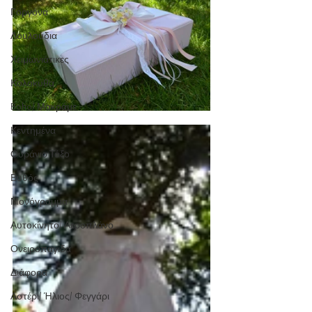
Γοργόνα
Λουλούδια
Χειμωνιάτικες
Κολοκύθα
Boho/ Μακράμε
Κεντημένα
Ουράνιο Τόξο
Βυθός
Μονόγραμμα
Αυτοκίνητο/ Αεροπλάνο
Ονειροπαγίδα
Διάφορα
Αστέρι/ Ήλιος/ Φεγγάρι