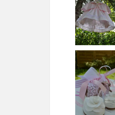
Boho /Αποξηραμένα
Ελεφα