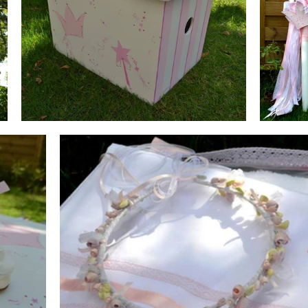
ντάκι
Ζωάκια δάσους
Ζωάκια ζούγκλας - σαφάρι