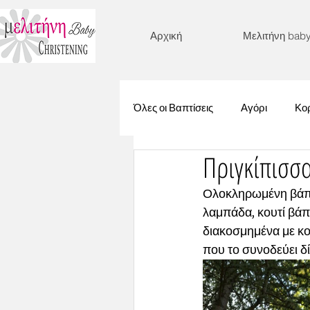
Αρχική
Μελιτήνη bab
Όλες οι Βαπτίσεις
Αγόρι
Κορ
Πριγκίπισσ
Γοργόνα
Λουλούδια
Ολοκληρωμένη βάπτι
λαμπάδα, κουτί βάπτ
Βυθός
Μονόγραμμα
διακοσμημένα με κορ
που το συνοδεύει δ
Στεφανάκι
Ζωάκια
Μι