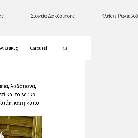
ας
Στοιχεία Διακόσμησης
Κλείστε Ραντεβού
ννιάτικες
Carousel
Ουράνιο Τόξο
κια, λαδόπανα, 
ί και το λευκό, 
έρι/ Ήλιος/ Φεγγάρι
ατάκι και η κάπα 
Καρδιά