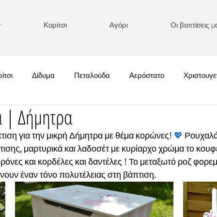
y
Κορίτσι
Αγόρι
Οι βαπτίσεις μ
ίτσι
Δίδυμα
Πεταλούδα
Αερόστατο
Χριστουγε
α | Δήμητρα
Χειμωνιάτικες
Κολοκύθα
Boho/ Μακράμε
Κεντημένα
ση για την μικρή Δήμητρα με θέμα κορώνες! 
💖
 Ρουχαλά
ισης, μαρτυρικά και λαδοσέτ με κυρίαρχο χρώμα το κουφετ
Αυτοκίνητο/ Αεροπλάνο
Ονειροπαγίδα
Διάφορα
Αστ
όνες και κορδέλες και δαντέλες ! Το μεταξωτό ροζ φορεμ
ίνουν έναν τόνο πολυτέλειας στη βάπτιση.
κρός Πρίγκιπας
Καλοκαιρινές
Πριγκιπικές Επιλογές