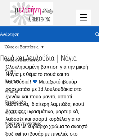
Ανάρτηση
Όλες οι Βαπτίσεις
Πουά και Λουλούδια | Νάγια
Όλες οι Βαπτίσεις
Ολοκληρωμένη βάπτιση για την μικρή 
Αγόρι
Νάγια με θέμα το πουά και τα 
Κορίτσι
λουλούδιαl! 
💖
 Μεταξωτό ιβουάρ 
φορεματάκι με 3d λουλουδάκια στο 
Δίδυμα
ζωνάκι και πουά μαντό, ασορτί 
Πεταλούδα
λαδόπανα, ιδιαίτερη λαμπάδα, κουτί 
βάπτισης υφασμάτινο, μαρτυρικά,  
Αερόστατο
λαδοσέτ και ασορτί κορδέλα για τα 
Χριστουγεννιάτικες
μαλλιά με κυρίαρχο χρώμα το ανοιχτό 
Carousel
ροζ και το ιβουάρ με πινελιές στο 