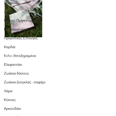
Στεφανάκι
Ζωάκια
Μικρός Πρίγκιπας
Καλοκαιρινές
Πριγκιπικές Επιλογές
Καρδιά
Boho /Αποξηραμένα
Ελεφαντάκι
Ζωάκια δάσους
Ζωάκια ζούγκλας - σαφάρι
Λάμα
Κύκνος
Αρκουδάκι