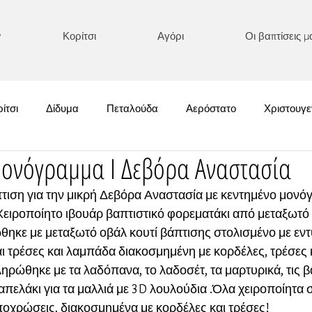
y
Κορίτσι
Αγόρι
Οι βαπτίσεις μ
ίτσι
Δίδυμα
Πεταλούδα
Αερόστατο
Χριστουγε
μονόγραμμα I Δεβόρα Αναστασία
Χειμωνιάτικες
Κολοκύθα
Boho/ Μακράμε
Κεντημένα
ιση για την μικρή Δεβόρα Αναστασία με κεντημένο μονόγ
ειροποίητο ιβουάρ βαπτιστικό φορεματάκι από μεταξωτό
Αυτοκίνητο/ Αεροπλάνο
Ονειροπαγίδα
Διάφορα
Αστ
ηκε με μεταξωτό οβάλ κουτί βάπτισης στολισμένο με εν
αι τρέσες και λαμπάδα διακοσμημένη με κορδέλες, τρέσες 
ρώθηκε με τα λαδόπανα, το λαδοσέτ, τα μαρτυρικά, τις βα
κρός Πρίγκιπας
Καλοκαιρινές
Πριγκιπικές Επιλογές
απελάκι για τα μαλλιά με 3D λουλούδια .Όλα χειροποίητα σ
ποχρώσεις, διακοσμημένα με κορδέλες και τρέσες!