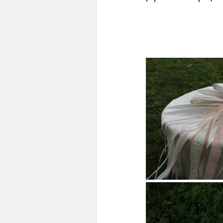
Boho /Αποξηραμένα
Ελεφα