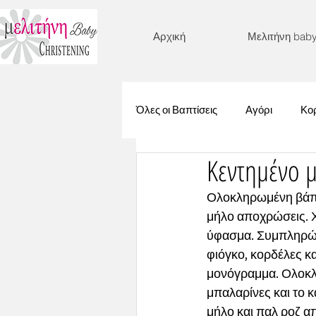
Αρχική
Μελιτήνη bab
Όλες οι Βαπτίσεις
Αγόρι
Κορ
Κεντημένο 
Γοργόνα
Λουλούδια
Ολοκληρωμένη βάπτ
μήλο αποχρώσεις. Χ
Βυθός
Μονόγραμμα
ύφασμα. Συμπληρώθ
φιόγκο, κορδέλες κ
μονόγραμμα. Ολοκλη
Στεφανάκι
Ζωάκια
Μι
μπαλαρίνες και το κ
μήλο και παλ ροζ α