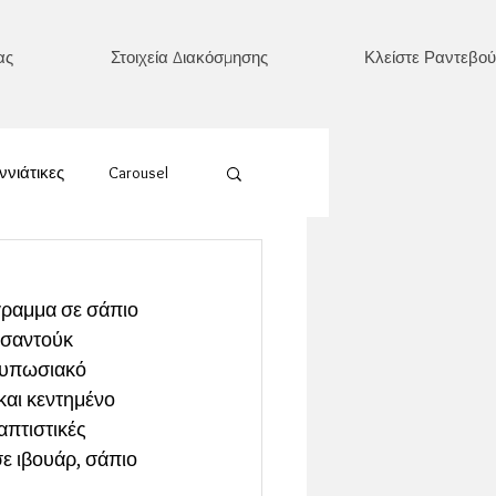
ας
Στοιχεία Διακόσμησης
Κλείστε Ραντεβού
ννιάτικες
Carousel
Ουράνιο Τόξο
ραμμα σε σάπιο 
 σαντούκ 
έρι/ Ήλιος/ Φεγγάρι
τυπωσιακό 
και κεντημένο 
πτιστικές 
Καρδιά
ε ιβουάρ, σάπιο 