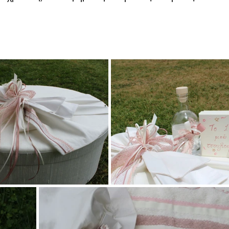
ντάκι
Ζωάκια δάσους
Ζωάκια ζούγκλας - σαφάρι