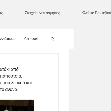
ας
Στοιχεία Διακόσμησης
Κλείστε Ραντεβού
ννιάτικες
Carousel
Ουράνιο Τόξο
ατάκι από 
 παπούτσια, 
έρι/ Ήλιος/ Φεγγάρι
ς του λευκού και 
ητο ανανά!
Καρδιά