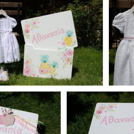
ντάκι
Ζωάκια δάσους
Ζωάκια ζούγκλας - σαφάρι