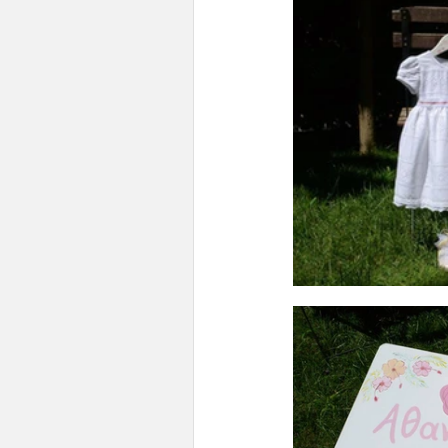
Boho /Αποξηραμένα
Ελεφα