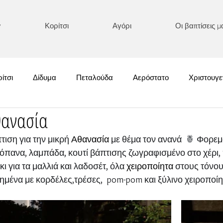
y
Κορίτσι
Αγόρι
Οι βαπτίσεις μ
ίτσι
Δίδυμα
Πεταλούδα
Αερόστατο
Χριστουγε
θανασία
Χειμωνιάτικες
Κολοκύθα
Boho/ Μακράμε
Κεντημένα
ση για την μικρή 
Αθανασία 
με θέμα τον ανανά  
🍍
 Φορεμ
αδόπανα, λαμπάδα, κουτί βάπτισης ζωγραφισμένο στο χέρι,
Αυτοκίνητο/ Αεροπλάνο
Ονειροπαγίδα
Διάφορα
Αστ
ι για τα μαλλιά και λαδοσέτ, όλα 
χειροποίητα
 στους τόνου
μημένα με κορδέλες,τρέσες,  pom-pom και ξύλινο χειροποί
κρός Πρίγκιπας
Καλοκαιρινές
Πριγκιπικές Επιλογές