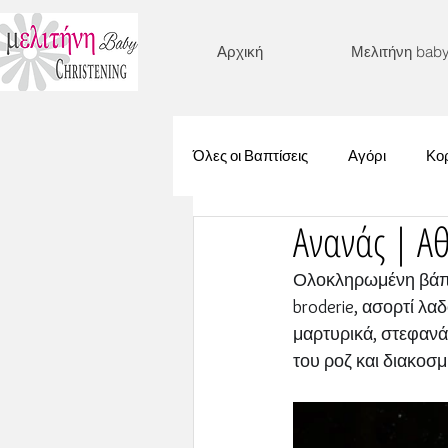
Αρχική
Μελιτήνη bab
Όλες οι Βαπτίσεις
Αγόρι
Κορ
Ανανάς | Α
Γοργόνα
Λουλούδια
Ολοκληρωμένη βάπτι
broderie, ασορτί λ
Βυθός
Μονόγραμμα
μαρτυρικά, στεφανάκ
του ροζ και διακοσ
Στεφανάκι
Ζωάκια
Μι