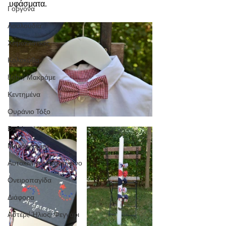
υφάσματα.
Γοργόνα
Λουλούδια
Χειμωνιάτικες
Κολοκύθα
Boho/ Μακράμε
Κεντημένα
Ουράνιο Τόξο
Βυθός
Μονόγραμμα
Αυτοκίνητο/ Αεροπλάνο
Ονειροπαγίδα
Διάφορα
Αστέρι/ Ήλιος/ Φεγγάρι