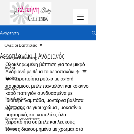
Ανάρτηση
Όλες οι Βαπτίσεις
Αεροπλανάκι | Aνδριανός
Όλες οι Βαπτίσεις
Ολοκληρωμένη βάπτιση για τον μικρό 
Αγόρι
Ανδριανό με θέμα το αεροπανάκι ✈️  💙
Κορίτσι
❤️  Χειροποίητα ρούχα με oxford 
πουκάμισο, μπλε παντελόνι και κόκκινο 
Δίδυμα
καρό παπιγιόν συνδυασμένα με 
Πεταλούδα
ιδιαίτερη λαμπάδα, μοντέρνα βαλίτσα 
βάπτισης σε γκρι χρώμα , μοκασίνια, 
Αερόστατο
μαρτυρικά, και καπελάκι, όλα 
Χριστουγεννιάτικες
χειροποίητα σε μπλε και λευκούς 
Carousel
τόνους διακοσμημένα με χρωματιστά 