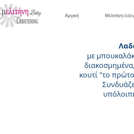
Αρχική
Μελιτήνη bab
Λαδ
με μπουκαλάκι
διακοσμημένα,
κουτί "το πρώτ
Συνδυάζε
υπόλοιπ