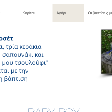
y
Κορίτσι
Αγόρι
Οι βαπτίσεις μ
οσέτ
, τρία κεράκια
 σαπουνάκι και
ο μου τσουλούφι"
ται με την
η βάπτιση
Baby boy