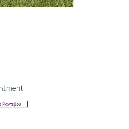
ntment
ε Ραντεβού