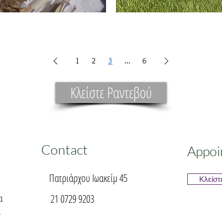
Λαδοσέτ
Βάπτισης
1
2
3
...
6
Κλείστε Ραντεβού
Contact
Appoi
Πατριάρχου Ιωακείμ 45
Κλείστ
α
21 0729 9203
α