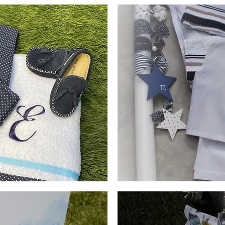
λαδόπανα
Χειροποίητα
λαδόπανα