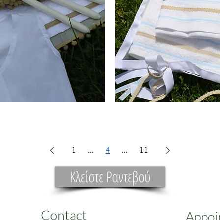
Χειροποίητα
λαδόπανα
1
...
4
...
11
Κλείστε Ραντεβού
Contact
Appoi