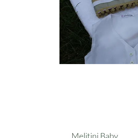
Χειροποίητα
λαδόπανα
Melitini Baby