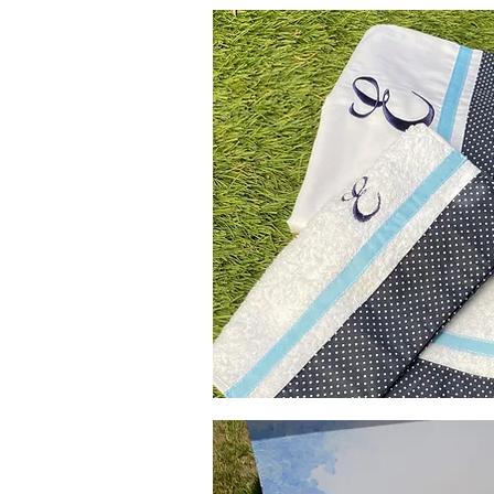
λαδόπανα
Χειροποίητα
λαδόπανα