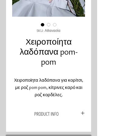
SKU: Αθανασία
Xειροποίητα
λαδόπανα pom-
pom
Xειροποίητα λαδόπανα για κορίτσι,
με ροζ pom pom, κίτρινες καρό και
ροζ κορδέλες.
Συνδιάζονται με στεφανάκι στα ίδια
χρώματα για μια χαρούμενη και
PRODUCT INFO
ανοιξιάτικη βάπτιση.
Χειροποίητα λαδόπανα για κορίτσια
συδνιασμένα με τα χρώματα της