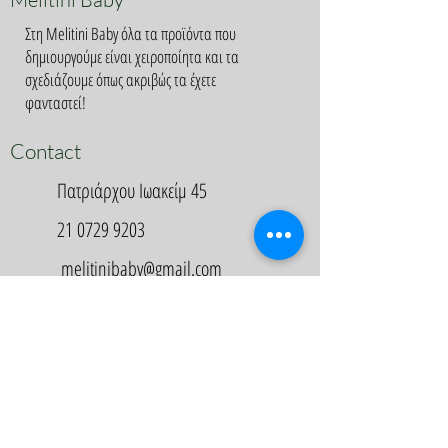
Στη Melitini Baby όλα τα προϊόντα που
δημιουργούμε είναι χειροποίητα και τα
σχεδιάζουμε όπως ακριβώς τα έχετε
φανταστεί!
Contact
Πατριάρχου Ιωακείμ 45
21 0729 9203
melitinibaby@gmail.com
Appointment
Κλείστε Ραντεβού