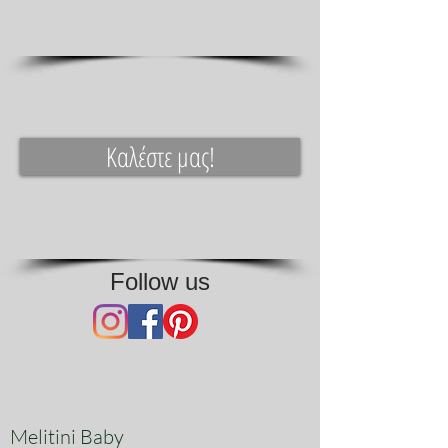
πετσέτα, μια μικρή πετσέτα για την
νονά και φυσικά την χειροποίητη θήκη
τους.
Καλέστε μας!
Follow us
Melitini Baby