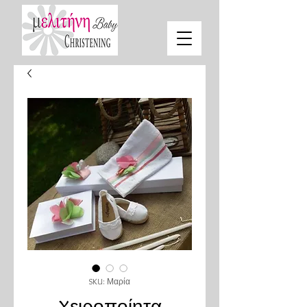
SKU: Μαρία
Xειροποίητα