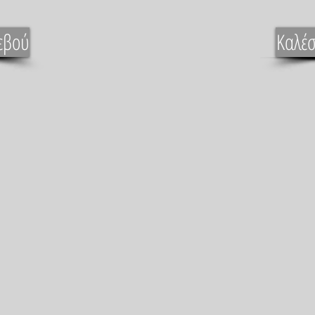
εβού
Καλέσ