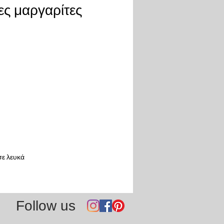
νες μαργαρίτες
σε λευκά
Follow us