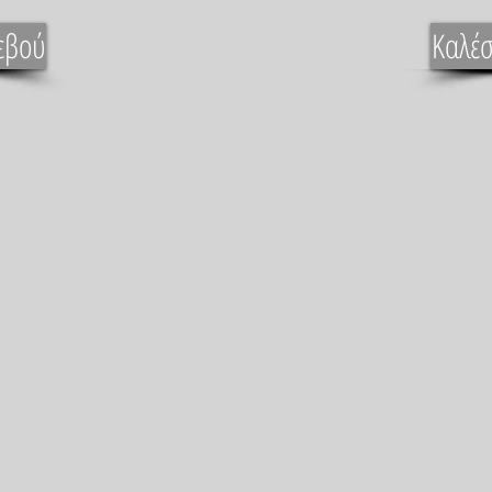
εβού
Καλέσ