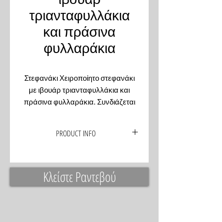
τριανταφυλλάκια
και πράσινα
φυλλαράκια
Στεφανάκι Χειροποίητο στεφανάκι
με ιβουάρ τριανταφυλλάκια και
πράσινα φυλλαράκια. Συνδιάζεται
με λαμπάδα στολισμένη με
αντίστοιχο μπουκέτο.
PRODUCT INFO
Στεφανάκι με χειροποίητες μαργαρίτες
Κλείστε Ραντεβού
σε λευκό χρώμα, ροζ και μέντας.
Συνδιάζεται με λαμπάδα στολισμένη με
αντίστοιχο μπουκέτο.