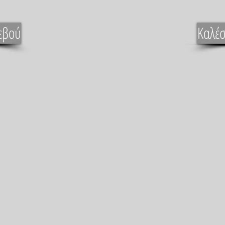
εβού
Καλέσ