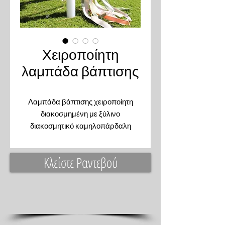
Χειροποίητη
λαμπάδα βάπτισης
Λαμπάδα βάπτισης χειροποίητη
διακοσμημένη με ξύλινο
διακοσμητικό καμηλοπάρδαλη
κορδέλες και τρέσες. Συνζυάζετε με
την υπόλοιπη βάπτιση
Κλείστε Ραντεβού