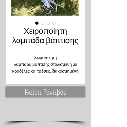
Χειροποίητη
λαμπάδα βάπτισης
Χειροποίητη
λαμπάδα βάπτισης στολισμένη με
κορδέλες και τρέσες, διακοσμημένη
με ξύλινο carousel. Συνδυάζετε με τη
υπόλοιπη βάπτιση.
Κλείστε Ραντεβού