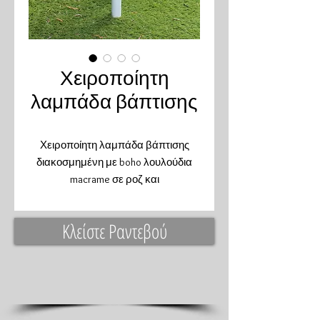
Χειροποίητη
λαμπάδα βάπτισης
Χειροποίητη λαμπάδα βάπτισης
διακοσμημένη με boho λουλούδια
macrame σε ροζ και
εκρού απόχρωση. Συνδυάζετε με τη
υπόλοιπη βάπτιση.
Κλείστε Ραντεβού