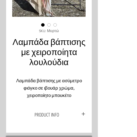
SKU: Μυρτώ
Λαμπάδα βάπτισης
με χειροποίητα
λουλούδια
Λαμπάδα βάπτισης με ασύμετρο
φιόγκο σε ιβουάρ χρώμα,
χειροποίητο μπουκέτο
από λουλούδια σε γήινες
αποχρώσεις και στολισμένη με
PRODUCT INFO
κορδέλες και κορδόνι σε ιβουάρ,
μπεζ, σάπιο μήλο και nude
Η λαμπάδα βάπτισης του μωρού σας,
αποχρώσεις.
είναι σχεδιασμένη από εμάς σύμφωνα