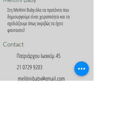
Στη Melitini Baby όλα τα προϊόντα που
δημιουργούμε είναι χειροποίητα και τα
σχεδιάζουμε όπως ακριβώς τα έχετε
φανταστεί!
Contact
Πατριάρχου Ιωακείμ 45
21 0729 9203
melitinibaby@gmail.com
Appointment
Κλείστε Ραντεβού