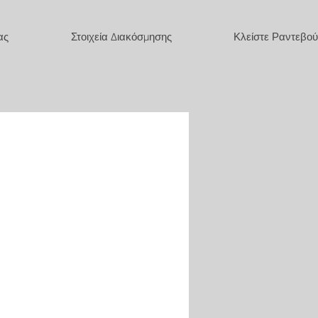
ας
Στοιχεία Διακόσμησης
Κλείστε Ραντεβού