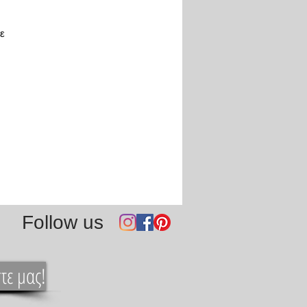
ε
Follow us
τε μας!