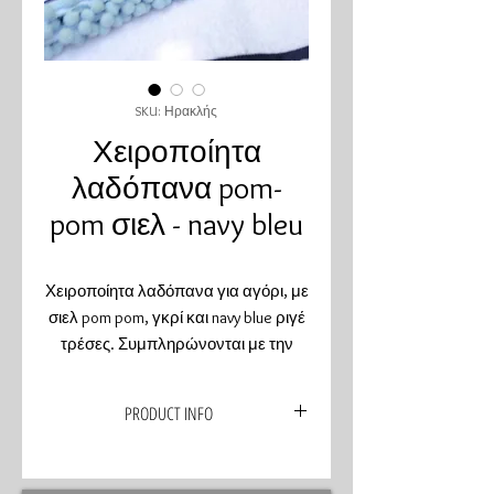
SKU: Ηρακλής
Χειροποίητα
λαδόπανα pom-
pom σιελ - navy bleu
Χειροποίητα λαδόπανα για αγόρι, με
σιελ pom pom, γκρί και navy blue ριγέ
τρέσες. Συμπληρώνονται με την
όμορφη θήκη τους.
PRODUCT INFO
Χειροποίητα λαδόπανα για αγόρια
συνδιασμένα με τα χρώματα της