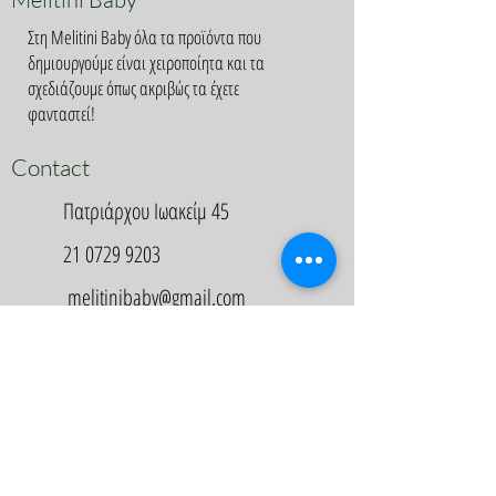
Στη Melitini Baby όλα τα προϊόντα που
δημιουργούμε είναι χειροποίητα και τα
σχεδιάζουμε όπως ακριβώς τα έχετε
φανταστεί!
Contact
Πατριάρχου Ιωακείμ 45
21 0729 9203
melitinibaby@gmail.com
Appointment
Κλείστε Ραντεβού