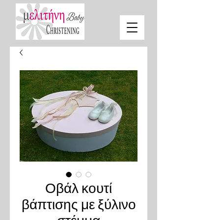
Οβάλ κουτί
βάπτισης με ξύλινο