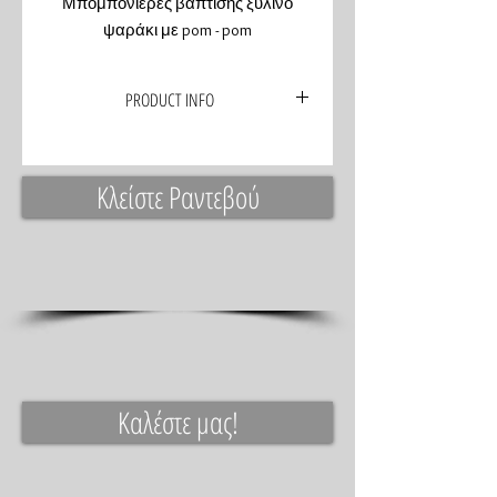
Μπομπονιέρες βάπτισης ξύλινο
ψαράκι με pom - pom
PRODUCT INFO
Μπομπονιέρες βάφτισης ζωγραφική
σε ξύλο στα σχεδια και χρώματα που
Κλείστε Ραντεβού
θέλετε
Καλέστε μας!