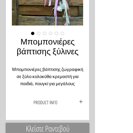
Μπομπονιέρες
βάπτισης ξύλινες
Μπομπονιέρες βάπτισης ζωγραφική
σε ξύλο κολοκύθα κρεμαστή για
παιδιά, πουγκί για μεγάλους
PRODUCT INFO
Μπομπονιέρες βάφτισης ζωγραφική
σε ξύλο στα σχεδια και χρώματα που
Κλείστε Ραντεβού
θέλετε