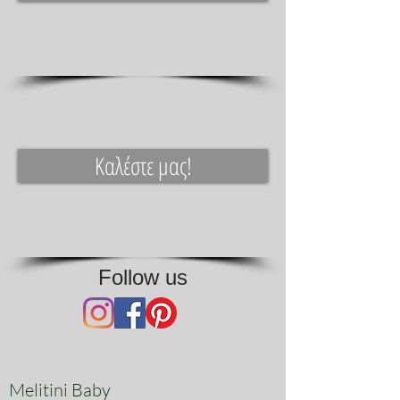
υλικά της, μπροντερί, βαμβάκι,
δαντέλα, κορδέλες συνθέτουν το τελικό
αποτέλεσμα.
Καλέστε μας!
Follow us
Melitini Baby