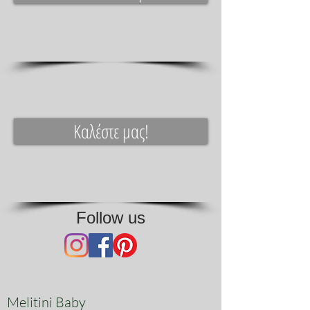
υλικά της, μπροντερί, βαμβάκι,
δαντέλα, κορδέλες συνθέτουν το τελικό
αποτέλεσμα.
Καλέστε μας!
Follow us
Melitini Baby