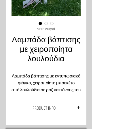
SKU: Αθηνά
Λαμπάδα βάπτισης
με χειροποίητα
λουλούδια
Λαμπάδα βάπτισης με εντυπωσιακό
φιόγκο, χειροποίητο μπουκέτο
από λουλούδια σε ροζ και τόνους του
σάπιου μήλου πουά. Συνδιάζεται με
ζωγραφιστό κουτί στο ίδιο θέμα.
PRODUCT INFO
Η λαμπάδα βάπτισης του μωρού σας,
είναι σχεδιασμένη από εμάς σύμφωνα