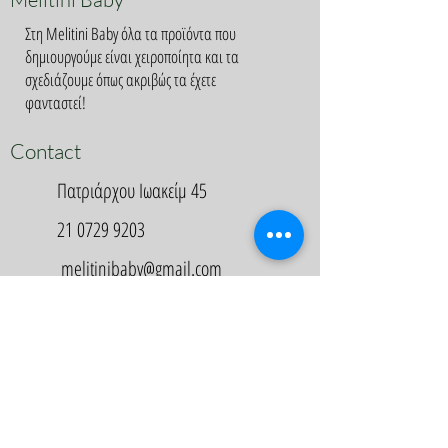
Στη Melitini Baby όλα τα προϊόντα που
δημιουργούμε είναι χειροποίητα και τα
σχεδιάζουμε όπως ακριβώς τα έχετε
φανταστεί!
Contact
Πατριάρχου Ιωακείμ 45
21 0729 9203
melitinibaby@gmail.com
Appointment
Κλείστε Ραντεβού