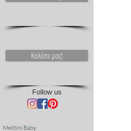
υλικά της, μπροντερί, βαμβάκι,
δαντέλα, κορδέλες συνθέτουν το τελικό
αποτέλεσμα.
Καλέστε μας!
Follow us
Melitini Baby