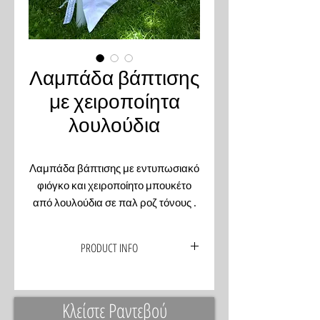
Λαμπάδα βάπτισης
με χειροποίητα
λουλούδια
Λαμπάδα βάπτισης με εντυπωσιακό
φιόγκο και χειροποίητο μπουκέτο
από λουλούδια σε παλ ροζ τόνους .
PRODUCT INFO
Η λαμπάδα βάπτισης του μωρού σας,
είναι σχεδιασμένη από εμάς σύμφωνα
Κλείστε Ραντεβού
με τα χρώματα, το ύφος και το θέμα
που έχουμε εμπνευστεί μαζί σας. Τα