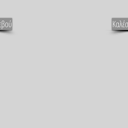
εβού
Καλέσ