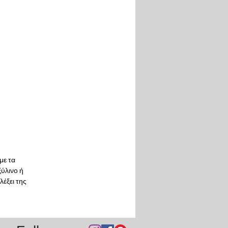
με τα
ξύλινο ή
έξει της