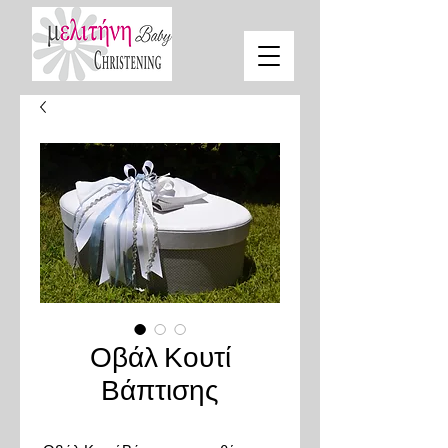
Οβάλ Κουτί
Βάπτισης