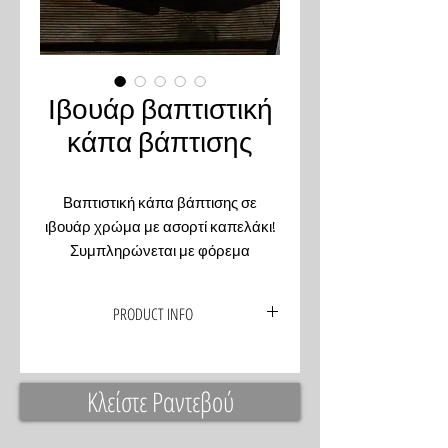
Ιβουάρ βαπτιστική
κάπα βάπτισης
Βαπτιστική κάπα βάπτισης σε
ιβουάρ χρώμα με ασορτί καπελάκι!
Συμπληρώνεται με φόρεμα
βάπτισης με ίδιες λεπτομέριες
PRODUCT INFO
Παλτουδάκι, με καπελάκι σε ιβουάρ
αποχρώσεις
Κλείστε Ραντεβού