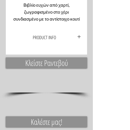
Βιβλίο ευχών από χαρτί,
ζωγραφισμένο στο χέρι
συνδιασμένο με το αντίστοιχο κουτί
PRODUCT INFO
Χειροποίητο βιβλίο ευχών,
ζωγραφισμένο στο χέρι με το θέμα και
Κλείστε Ραντεβού
τα χρώματα της βάπτισης του μωρού
σας. Ενα μοναδικό ενθύμιο που το
συνοδεύει το αντίστοιχο κουτί.
Καλέστε μας!