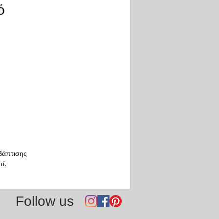
ό
 βάπτισης
ί.
Follow us