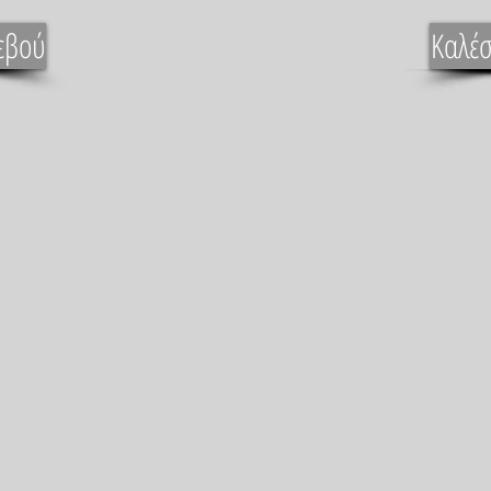
εβού
Καλέσ