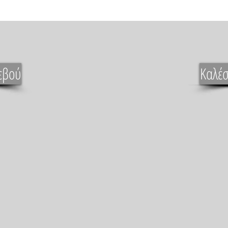
εβού
Καλέσ