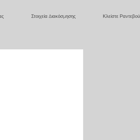
ας
Στοιχεία Διακόσμησης
Κλείστε Ραντεβού