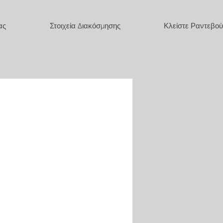
ας
Στοιχεία Διακόσμησης
Κλείστε Ραντεβού