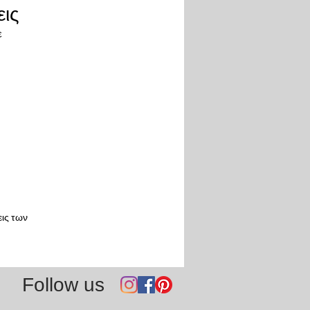
εις
ε
ις των
Follow us