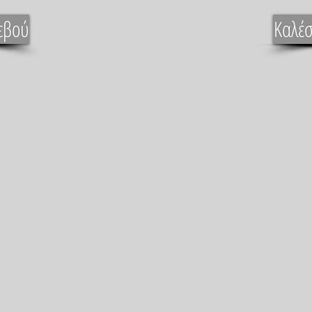
εβού
Καλέσ