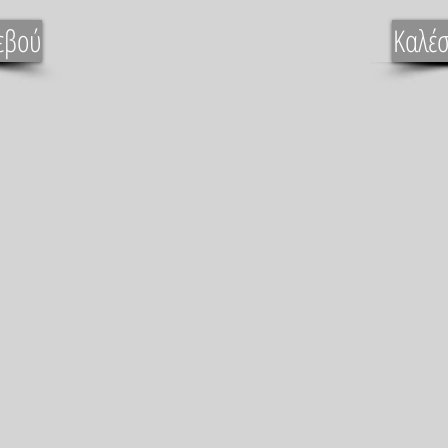
εβού
Καλέσ