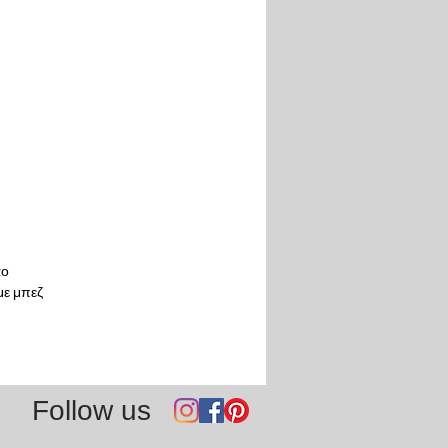
άο
 με μπεζ
Follow us