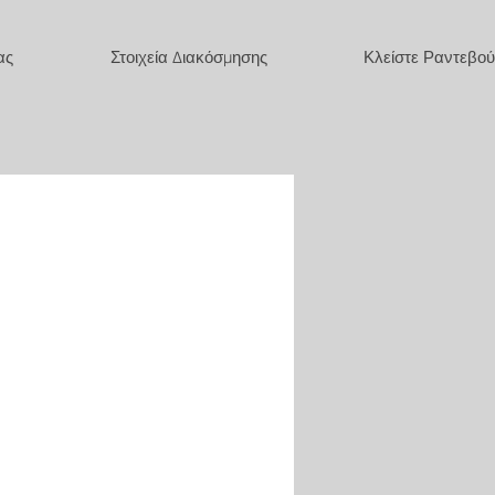
ας
Στοιχεία Διακόσμησης
Κλείστε Ραντεβού