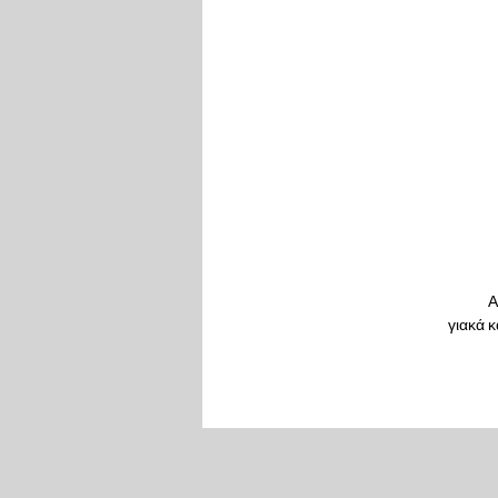
Α
γιακά κ