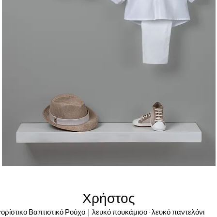
Χρήστος
ορίστικο Βαπτιστικό Ρούχο | λευκό πουκάμισο - λευκό παντελ