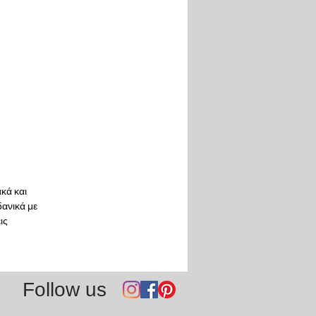
κά και
δανικά με
εις
Follow us