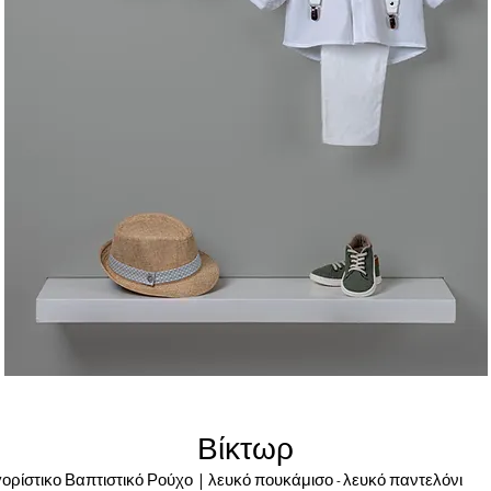
Βίκτωρ
ορίστικο Βαπτιστικό Ρούχο | λευκό πουκάμισο - λευκό παντελ