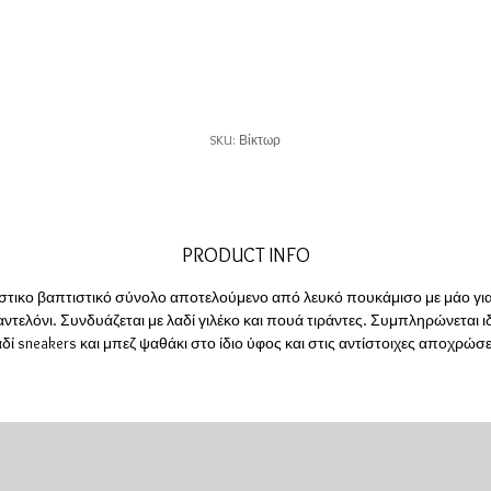
SKU: Βίκτωρ
PRODUCT INFO
στικο βαπτιστικό σύνολο αποτελούμενο από λευκό πουκάμισο με μάο για
ντελόνι. Συνδυάζεται με λαδί γιλέκο και πουά τιράντες. Συμπληρώνεται ι
δί sneakers και μπεζ ψαθάκι στο ίδιο ύφος και στις αντίστοιχες αποχρώσ