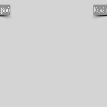
εβού
Καλέσ