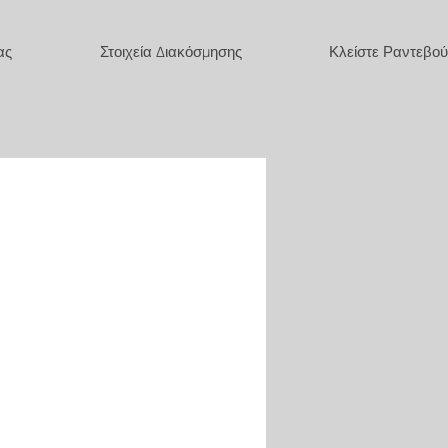
ας
Στοιχεία Διακόσμησης
Κλείστε Ραντεβού