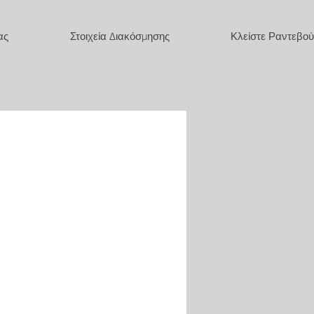
ας
Στοιχεία Διακόσμησης
Κλείστε Ραντεβού