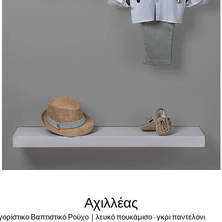
Αχιλλέας
γορίστικο Βαπτιστικό Ρούχο | λευκό πουκάμισο - γκρι παντελό