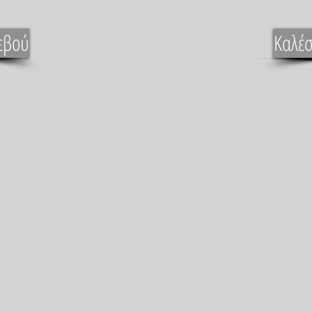
εβού
Καλέσ