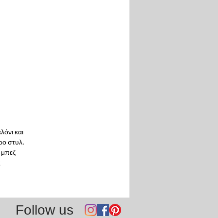
λόνι και
ρο στυλ.
 μπεζ
ς
Follow us