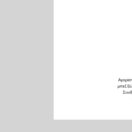
Αγορίστ
μπεζ ξύ
Συνδ