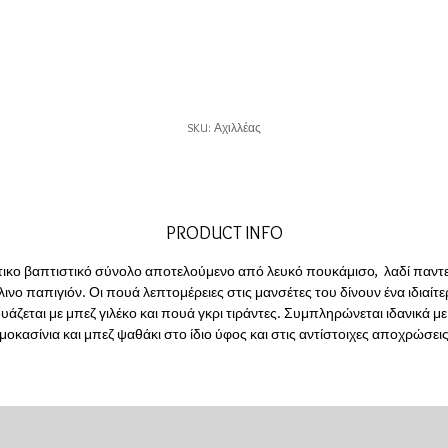
SKU: Αχιλλέας
PRODUCT INFO
ικο βαπτιστικό σύνολο αποτελούμενο από λευκό πουκάμισο, λαδί παντε
λινο παπιγιόν. Οι πουά λεπτομέρειες στις μανσέτες του δίνουν ένα ιδιαίτε
υάζεται με μπεζ γιλέκο και πουά γκρι τιράντες. Συμπληρώνεται ιδανικά με
μοκασίνια και μπεζ ψαθάκι στο ίδιο ύφος και στις αντίστοιχες αποχρώσει