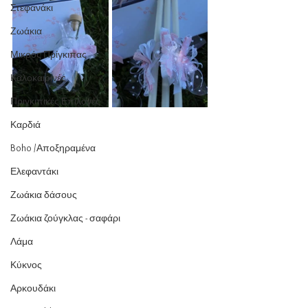
Στεφανάκι
Ζωάκια
Μικρός Πρίγκιπας
Καλοκαιρινές
Πριγκιπικές Επιλογές
Καρδιά
Boho /Αποξηραμένα
Ελεφαντάκι
Ζωάκια δάσους
Ζωάκια ζούγκλας - σαφάρι
Λάμα
Κύκνος
Αρκουδάκι