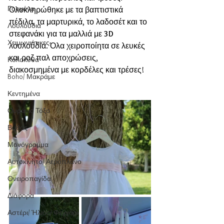
Γοργόνα
Ολοκληρώθηκε με τα βαπτιστικά 
πέδιλα, τα μαρτυρικά, το λαδοσέτ και το 
Λουλούδια
στεφανάκι για τα μαλλιά με 
3D
Χειμωνιάτικες
λουλούδια. Όλα χειροποίητα σε λευκές 
και ροζ παλ αποχρώσεις, 
Κολοκύθα
διακοσμημένα με κορδέλες και τρέσες!
Boho/ Μακράμε
Κεντημένα
Ουράνιο Τόξο
Βυθός
Μονόγραμμα
Αυτοκίνητο/ Αεροπλάνο
Ονειροπαγίδα
Διάφορα
Αστέρι/ Ήλιος/ Φεγγάρι