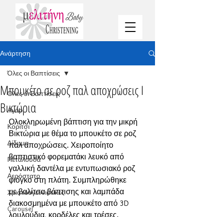
Ανάρτηση
Όλες οι Βαπτίσεις
Μπουκέτο σε ροζ παλ αποχρώσεις I
Όλες οι Βαπτίσεις
Βικτώρια
Αγόρι
Ολοκληρωμένη βάπτιση για την μικρή 
Κορίτσι
Βικτώρια με θέμα το μπουκέτο σε ροζ 
Δίδυμα
παλ αποχρώσεις. Χειροποίητο 
βαπτιστικό φορεματάκι λευκό από 
Πεταλούδα
γαλλική δαντέλα με εντυπωσιακό ροζ 
Αερόστατο
φιόγκο στη πλάτη. Συμπληρώθηκε 
με βαλίτσα βάπτισης και λαμπάδα 
Χριστουγεννιάτικες
διακοσμημένα με μπουκέτο από 3D 
Carousel
λουλούδια, κορδέλες και τρέσες. 