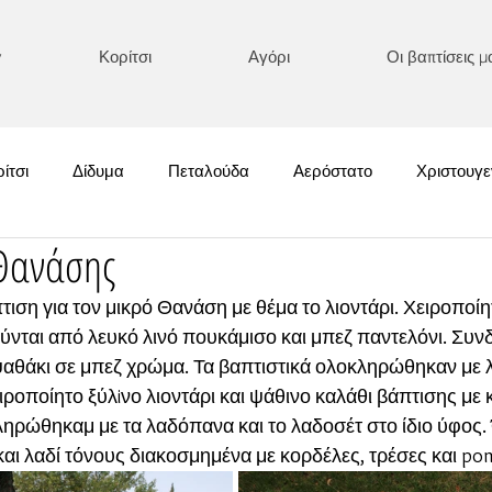
y
Κορίτσι
Αγόρι
Οι βαπτίσεις μ
ίτσι
Δίδυμα
Πεταλούδα
Αερόστατο
Χριστουγε
 Θανάσης
Χειμωνιάτικες
Κολοκύθα
Boho/ Μακράμε
Κεντημένα
η για τον μικρό Θανάση με θέμα το λιοντάρι. Χειροποίητ
νται από λευκό λινό πουκάμισο και μπεζ παντελόνι. Συνδ
Αυτοκίνητο/ Αεροπλάνο
Ονειροπαγίδα
Διάφορα
Αστ
 ψαθάκι σε μπεζ χρώμα. Τα βαπτιστικά ολοκληρώθηκαν με
ροποίητο ξύλiνο λιοντάρι και ψάθινο καλάθι βάπτισης με 
ρώθηκαμ με τα λαδόπανα και το λαδοσέτ στο ίδιο ύφος. 
κρός Πρίγκιπας
Καλοκαιρινές
Πριγκιπικές Επιλογές
αι λαδί τόνους διακοσμημένα με κορδέλες, τρέσες και po