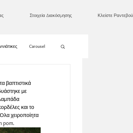
ας
Στοιχεία Διακόσμησης
Κλείστε Ραντεβού
ννιάτικες
Carousel
Ουράνιο Τόξο
α βαπτιστικά  
υάστηκε με   
έρι/ Ήλιος/ Φεγγάρι
 λαμπάδα 
κορδέλες και το
Όλα χειροποίητα 
Καρδιά
m pom.