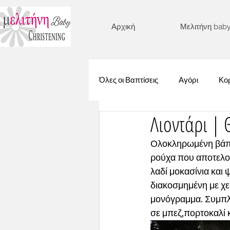
Αρχική
Μελιτήνη bab
Όλες οι Βαπτίσεις
Αγόρι
Κορ
Λιοντάρι |
Γοργόνα
Λουλούδια
Ολοκληρωμένη βάπτισ
ρούχα που αποτελού
Βυθός
Μονόγραμμα
λαδί μοκασίνια και
διακοσμημένη με χει
μονόγραμμα. Συμπλη
Στεφανάκι
Ζωάκια
Μι
σε μπεζ,πορτοκαλί κ